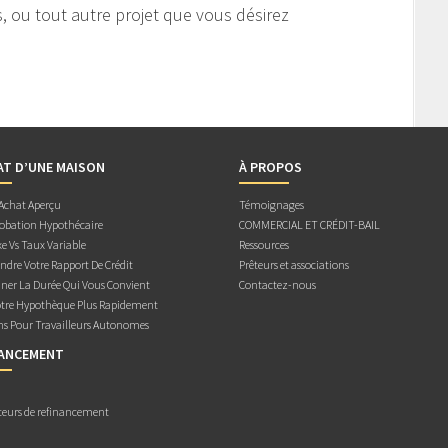
s, ou tout autre projet que vous désirez
AT D’UNE MAISON
À PROPOS
 Achat Aperçu
Témoignages
obation Hypothécaire
COMMERCIAL ET CRÉDIT-BAIL
e Vs Taux Variable
Ressources
dre Votre Rapport De Crédit
Prêteurs et associations
ner La Durée Qui Vous Convient
Contactez-nous
otre Hypothèque Plus Rapidement
ns Pour Travailleurs Autonomes
NANCEMENT
teurs de refinancement