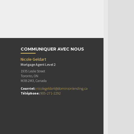
COMMUNIQUER AVEC NOUS
Nicole Geldart
Mortgage Agent Level 2
1935 Leslie Street
Toronto, ON
M3B 2M3, Canada
Courriel:
nicolegeldart@dominionlending.ca
Téléphone:
905-271-2292