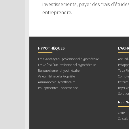
investissements, payer des frais d’étude
entreprendre.
HYPOTHÈQUES
L’ACH
Les avantages du professionnel hypothécaire
Accueil
Les Coûts D’un Professionnel Hypothécaire
Préappr
Renouvellement hypothécaire
Taux Fix
Valeur Nette de la Propriété
Compren
Assurance vie Hypothécaire
Détermi
Pour présenter une demande
Payer V
Solutio
REFI
CHIP
Calcula