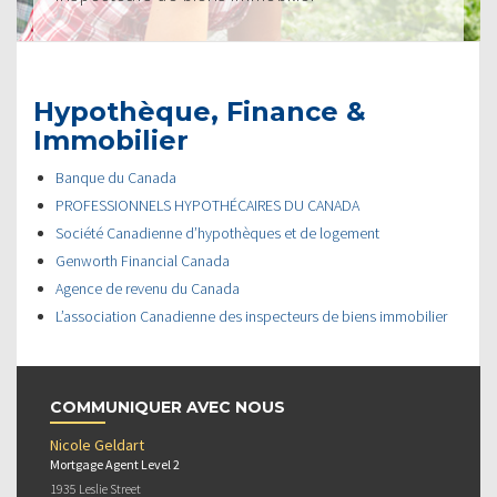
Hypothèque, Finance &
Immobilier
Banque du Canada
PROFESSIONNELS HYPOTHÉCAIRES DU CANADA
Société Canadienne d’hypothèques et de logement
Genworth Financial Canada
Agence de revenu du Canada
L’association Canadienne des inspecteurs de biens immobilier
COMMUNIQUER AVEC NOUS
Nicole Geldart
Mortgage Agent Level 2
1935 Leslie Street