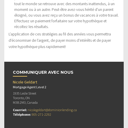
tout le monde se retrouve avec des montants inattendus, à un
moment ou à un autre. Peut-être avez-vous hérité d’un parent
éloigné, ou vous avez reçu un bonus de vacances à votre travail.
Effectuez un paiement forfaitaire sur votre hypothèque et
récoltez les résultats.
L’application de ces stratégies au fil des années vous permettra
d’économiser de l’argent, de payer moins d’intérêts et de payer
votre hypothèque plus rapidement!
COMMUNIQUER AVEC NOUS
Nicole Geldart
Mortgage Agent Level 2
1935 Leslie Street
Toronto, ON
M3B 2M3, Canada
Courriel:
nicolegeldart@dominionlending.ca
Téléphone:
905-271-2292